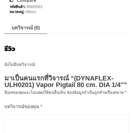
Compare
cm.
รหัสสินค้า:
BM00083
DIA
หมวดหมู่:
Others
1/4"
ชิ้น
บทวิจารณ์ (0)
รีวิว
ยังไม่มีบทวิจารณ์
มาเป็นคนแรกที่วิจารณ์ “(DYNAFLEX-
ULH0201) Vapor Pigtail 80 cm. DIA 1/4″”
อีเมลของคุณจะไม่แสดงให้คนอื่นเห็น
ช่องข้อมูลจำเป็นถูกทำเครื่องหมาย
*
บทวิจารณ์ของคุณ
*