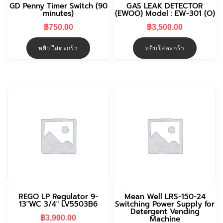
GD Penny Timer Switch (90
GAS LEAK DETECTOR
minutes)
(EWOO) Model : EW-301 (O)
฿
750.00
฿
3,500.00
หยิบใส่ตะกร้า
หยิบใส่ตะกร้า
REGO LP Regulator 9-
Mean Well LRS-150-24
13″WC 3/4″ LV5503B6
Switching Power Supply for
Detergent Vending
Machine
฿
3,900.00