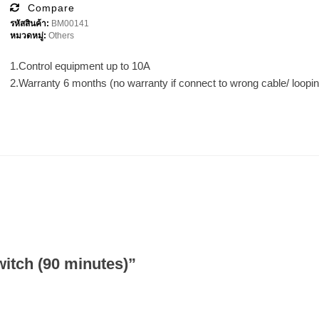
(90
Compare
minutes)
รหัสสินค้า:
BM00141
ชิ้น
หมวดหมู่:
Others
1.Control equipment up to 10A
2.Warranty 6 months (no warranty if connect to wrong cable/ loopin
itch (90 minutes)”