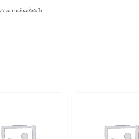
รแสดงความเห็นครั้งถัดไป