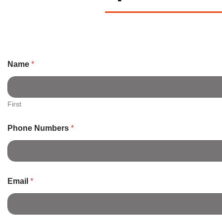
Name
*
First
Phone Numbers
*
Email
*