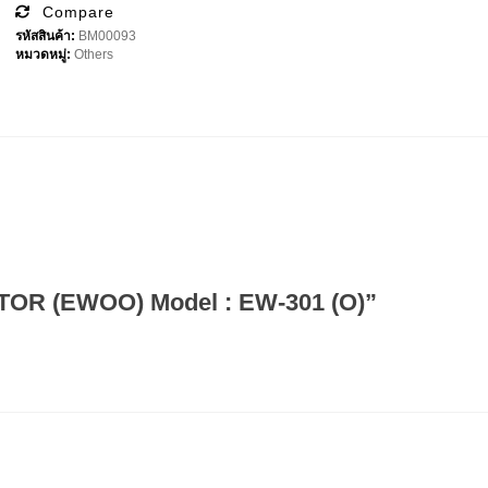
Model
Compare
:
รหัสสินค้า:
BM00093
EW-
หมวดหมู่:
Others
301
(O)
ชิ้น
TOR (EWOO) Model : EW-301 (O)”