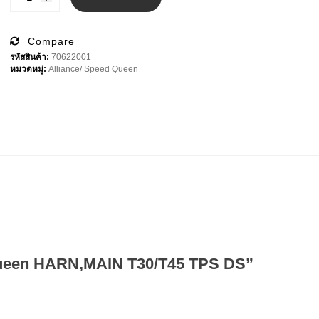
฿6,900.00.
฿3,000.00.
Speed
Queen
HARN,MAIN
T30/T45
Compare
TPS
รหัสสินค้า:
70622001
DS
หมวดหมู่:
Alliance/ Speed Queen
ชิ้น
 Queen HARN,MAIN T30/T45 TPS DS”