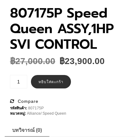
807175P Speed
Queen ASSY,1HP
SVI CONTROL
Original
Current
฿
27,000.00
฿
23,900.00
price
price
was:
is:
จำนวน
807175P
หยิบใส่ตะกร้า
฿27,000.00.
฿23,900
Speed
Queen
ASSY,1HP
SVI
Compare
CONTROL
รหัสสินค้า:
807175P
ชิ้น
หมวดหมู่:
Alliance/ Speed Queen
บทวิจารณ์ (0)