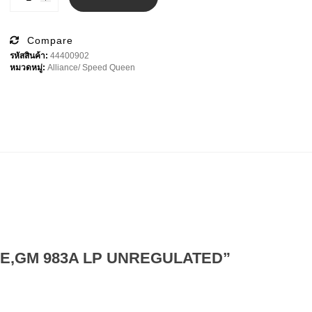
Queen
VALVE,GM
983A
LP
Compare
UNREGULATED
รหัสสินค้า:
44400902
ชิ้น
หมวดหมู่:
Alliance/ Speed Queen
ALVE,GM 983A LP UNREGULATED”