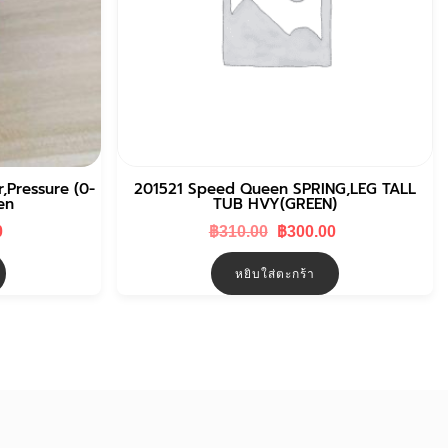
Pressure (0-
201521 Speed Queen SPRING,LEG TALL
en
TUB HVY(GREEN)
Current
Original
Current
0
฿
310.00
฿
300.00
price
price
price
is:
was:
is:
หยิบใส่ตะกร้า
.
฿220.00.
฿310.00.
฿300.00.