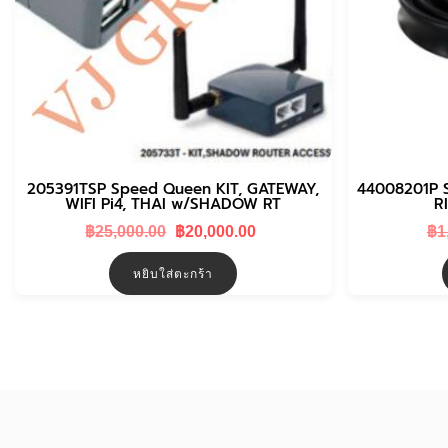
205391TSP Speed Queen KIT, GATEWAY,
44008201P 
WIFI Pi4, THAI w/SHADOW RT
R
Original
Current
฿
25,000.00
฿
20,000.00
฿
1
price
price
was:
is:
หยิบใส่ตะกร้า
฿25,000.00.
฿20,000.00.