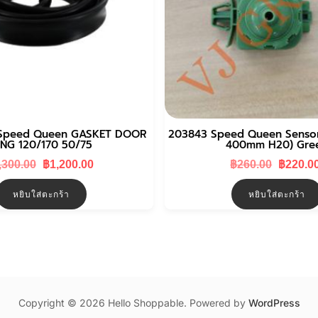
Speed Queen GASKET DOOR
203843 Speed Queen Sensor,
ING 120/170 50/75
400mm H20) Gre
Original
Current
Original
,300.00
฿
1,200.00
฿
260.00
฿
220.0
price
price
price
was:
is:
was:
หยิบใส่ตะกร้า
หยิบใส่ตะกร้า
฿1,300.00.
฿1,200.00.
฿260.00
Copyright © 2026 Hello Shoppable. Powered by
WordPress