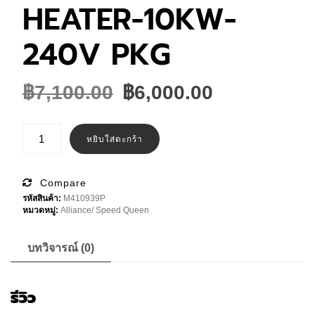
HEATER-10KW-
240V PKG
Original
Current
฿
7,100.00
฿
6,000.00
price
price
was:
is:
จำนวน
M410939P
หยิบใส่ตะกร้า
฿7,100.00.
฿6,000.00.
Speed
Queen
ELEMENT
HEATER-
Compare
10KW-
รหัสสินค้า:
M410939P
240V
หมวดหมู่:
Alliance/ Speed Queen
PKG
ชิ้น
บทวิจารณ์ (0)
รีวิว