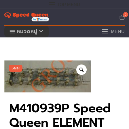
Skip
TOP MENU
to
content
0
หมวดหมู่
MENU
Sale!
M410939P Speed
Queen ELEMENT