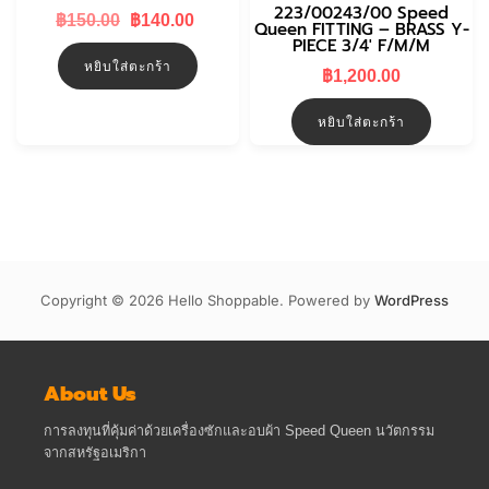
223/00243/00 Speed
Original
Current
฿
150.00
฿
140.00
Queen FITTING – BRASS Y-
price
price
PIECE 3/4′ F/M/M
was:
is:
หยิบใส่ตะกร้า
฿150.00.
฿140.00.
฿
1,200.00
หยิบใส่ตะกร้า
Copyright © 2026 Hello Shoppable. Powered by
WordPress
About Us
การลงทุนที่คุ้มค่าด้วยเครื่องซักและอบผ้า Speed Queen นวัตกรรม
จากสหรัฐอเมริกา