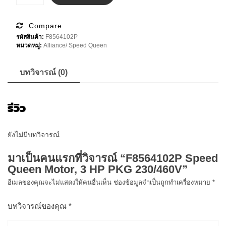
฿40,000.00.
฿35,900
Speed
Queen
Motor,
3
Compare
HP
รหัสสินค้า:
F8564102P
PKG
หมวดหมู่:
Alliance/ Speed Queen
230/460V
ชิ้น
บทวิจารณ์ (0)
รีวิว
ยังไม่มีบทวิจารณ์
มาเป็นคนแรกที่วิจารณ์ “F8564102P Speed
Queen Motor, 3 HP PKG 230/460V”
อีเมลของคุณจะไม่แสดงให้คนอื่นเห็น
ช่องข้อมูลจำเป็นถูกทำเครื่องหมาย
*
บทวิจารณ์ของคุณ
*