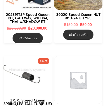
205391TSP Speed Queen
36020 Speed Queen NUT
KIT, GATEWAY, WIFI Pi4,
#10-24 U TYPE
THAI w/SHADOW RT
Original
Curren
฿
150.00
฿
50.00
Original
Current
฿
25,000.00
฿
20,000.00
price
price
price
price
was:
is:
หยิบใส่ตะกร้า
was:
is:
฿150.00.
฿50.00.
หยิบใส่ตะกร้า
฿25,000.00.
฿20,000.00.
Sale!
37575 Speed Queen
SPRING,LEG TALL TUB(BLUE)