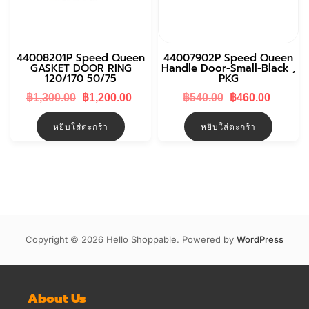
44008201P Speed Queen
44007902P Speed Queen
GASKET DOOR RING
Handle Door-Small-Black ,
120/170 50/75
PKG
Original
Current
Original
Curren
฿
1,300.00
฿
1,200.00
฿
540.00
฿
460.00
price
price
price
price
was:
is:
was:
is:
หยิบใส่ตะกร้า
หยิบใส่ตะกร้า
฿1,300.00.
฿1,200.00.
฿540.00.
฿460.0
Copyright © 2026 Hello Shoppable. Powered by
WordPress
About Us