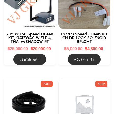
205391TSP Speed Queen
F977P3 Speed Queen KIT
KIT, GATEWAY, WIFI Pi4,
CH DR LOCK SOLENOID
THAI w/SHADOW RT
RPLCMT
Original
Current
Original
Curr
฿
25,000.00
฿
20,000.00
฿
5,000.00
฿
4,800.00
price
price
price
price
was:
is:
was:
is:
หยิบใส่ตะกร้า
หยิบใส่ตะกร้า
฿25,000.00.
฿20,000.00.
฿5,000.00.
฿4,80
Sale!
Sale!