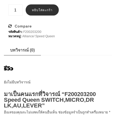
was:
is:
จำนวน
F200203200
หยิบใส่ตะกร้า
฿810.00.
฿700.00.
Speed
Queen
SWITCH,MICRO,DR
LK,AU,LEVER
Compare
ชิ้น
รหัสสินค้า:
F200203200
หมวดหมู่:
Alliance/ Speed Queen
บทวิจารณ์ (0)
รีวิว
ยังไม่มีบทวิจารณ์
มาเป็นคนแรกที่วิจารณ์ “F200203200
Speed Queen SWITCH,MICRO,DR
LK,AU,LEVER”
อีเมลของคุณจะไม่แสดงให้คนอื่นเห็น
ช่องข้อมูลจำเป็นถูกทำเครื่องหมาย
*