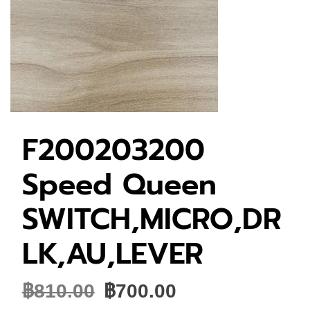
F200203200
Speed Queen
SWITCH,MICRO,DR
LK,AU,LEVER
Original
Current
฿
810.00
฿
700.00
price
price