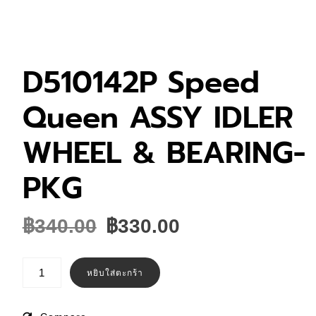
D510142P Speed
Queen ASSY IDLER
WHEEL & BEARING-
PKG
Original
Current
฿
340.00
฿
330.00
price
price
was:
is:
จำนวน
D510142P
หยิบใส่ตะกร้า
฿340.00.
฿330.00.
Speed
Queen
ASSY
IDLER