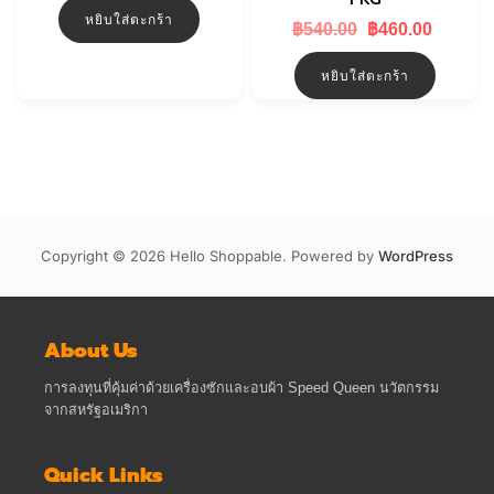
was:
is:
หยิบใส่ตะกร้า
฿150.00.
฿140.00.
Original
Curren
฿
540.00
฿
460.00
price
price
was:
is:
หยิบใส่ตะกร้า
฿540.00.
฿460.0
Copyright © 2026 Hello Shoppable. Powered by
WordPress
About Us
การลงทุนที่คุ้มค่าด้วยเครื่องซักและอบผ้า Speed Queen นวัตกรรม
จากสหรัฐอเมริกา
Quick Links