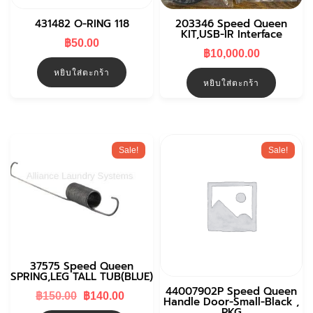
431482 O-RING 118
203346 Speed Queen
KIT,USB-IR Interface
฿
50.00
฿
10,000.00
หยิบใส่ตะกร้า
หยิบใส่ตะกร้า
Sale!
Sale!
37575 Speed Queen
SPRING,LEG TALL TUB(BLUE)
44007902P Speed Queen
Original
Current
฿
150.00
฿
140.00
Handle Door-Small-Black ,
price
price
PKG