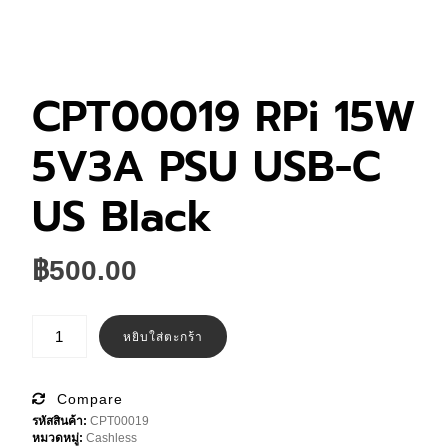
CPT00019 RPi 15W
5V3A PSU USB-C
US Black
฿
500.00
จำนวน
CPT00019
หยิบใส่ตะกร้า
RPi
15W
5V3A
PSU
Compare
USB-
รหัสสินค้า:
CPT00019
C
หมวดหมู่:
Cashless
US