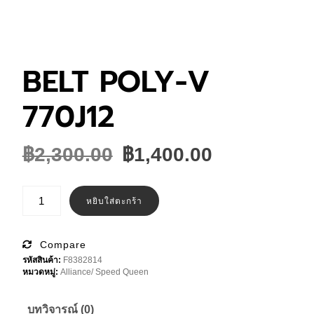
BELT POLY-V
770J12
Original
Current
฿
2,300.00
฿
1,400.00
price
price
was:
is:
จำนวน
BELT
หยิบใส่ตะกร้า
฿2,300.00.
฿1,400.00.
POLY-
V
770J12
ชิ้น
Compare
รหัสสินค้า:
F8382814
หมวดหมู่:
Alliance/ Speed Queen
บทวิจารณ์ (0)