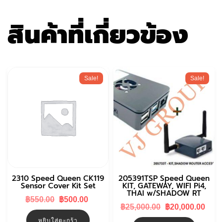
สินค้าที่เกี่ยวข้อง
Sale!
Sale!
2310 Speed Queen CK119
205391TSP Speed Queen
Sensor Cover Kit Set
KIT, GATEWAY, WIFI Pi4,
THAI w/SHADOW RT
Original
Current
฿
550.00
฿
500.00
Original
Cur
price
price
฿
25,000.00
฿
20,000.00
price
pri
was:
is:
หยิบใส่ตะกร้า