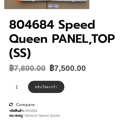
804684 Speed
Queen PANEL,TOP
(SS)
Original
Current
฿
7,800.00
฿
7,500.00
price
price
was:
is:
จำนวน
804684
หยิบใส่ตะกร้า
฿7,800.00.
฿7,500.00.
Speed
Queen
PANEL,TOP
(SS)
Compare
ชิ้น
รหัสสินค้า:
804684
หมวดหมู่:
Alliance/ Speed Queen