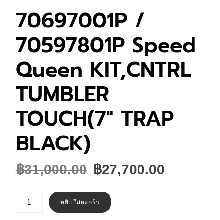
70697001P /
70597801P Speed
Queen KIT,CNTRL
TUMBLER
TOUCH(7″ TRAP
BLACK)
Original
Current
฿
31,000.00
฿
27,700.00
price
price
was:
is:
จำนวน
70697001P
หยิบใส่ตะกร้า
฿31,000.00.
฿27,700
/
70597801P