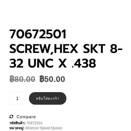
70672501
SCREW,HEX SKT 8-
32 UNC X .438
Original
Current
฿
80.00
฿
50.00
price
price
was:
is:
จำนวน
70672501
หยิบใส่ตะกร้า
฿80.00.
฿50.00.
SCREW,HEX
SKT
8-
32
Compare
UNC
รหัสสินค้า:
70672501
X
หมวดหมู่:
Alliance/ Speed Queen
.438