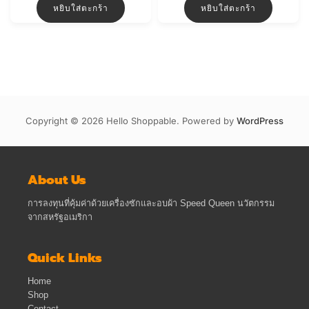
was:
is:
was:
is:
หยิบใส่ตะกร้า
หยิบใส่ตะกร้า
฿2,900.00.
฿2,800.00.
฿10,000.00.
฿8,0
Copyright © 2026 Hello Shoppable. Powered by
WordPress
About Us
การลงทุนที่คุ้มค่าด้วยเครื่องซักและอบผ้า Speed Queen นวัตกรรม
จากสหรัฐอเมริกา
Quick Links
Home
Shop