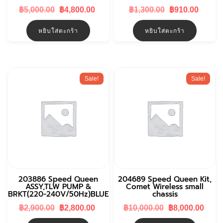
Original
Current
Original
Curre
฿
5,000.00
฿
4,800.00
฿
1,300.00
฿
910.00
price
price
price
price
was:
is:
was:
is:
หยิบใส่ตะกร้า
หยิบใส่ตะกร้า
฿5,000.00.
฿4,800.00.
฿1,300.00.
฿910.
Sale!
Sale!
203886 Speed Queen
204689 Speed Queen Kit,
ASSY,TLW PUMP &
Comet Wireless small
BRKT(220-240V/50Hz)BLUE
chassis
Original
Current
Original
Curr
฿
2,900.00
฿
2,800.00
฿
10,000.00
฿
8,000.00
price
price
price
pric