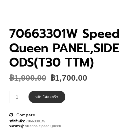
70663301W Speed
Queen PANEL,SIDE
ODS(T30 TTM)
Original
Current
฿
1,900.00
฿
1,700.00
price
price
was:
is:
จำนวน
70663301W
หยิบใส่ตะกร้า
฿1,900.00.
฿1,700.00.
Speed
Queen
PANEL,SIDE
ODS(T30
Compare
TTM)
รหัสสินค้า:
70663301W
ชิ้น
หมวดหมู่:
Alliance/ Speed Queen