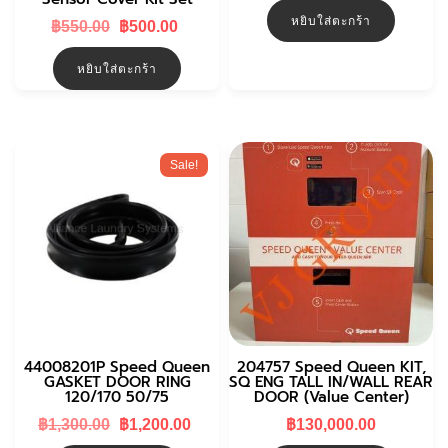
หยิบใส่ตะกร้า
Original
Current
฿
550.00
฿
500.00
price
price
was:
is:
หยิบใส่ตะกร้า
฿550.00.
฿500.00.
Sale!
44008201P Speed Queen
204757 Speed Queen KIT,
GASKET DOOR RING
SQ ENG TALL IN/WALL REAR
120/170 50/75
DOOR (Value Center)
Original
Current
฿
1,300.00
฿
1,200.00
฿
130,000.00
price
price