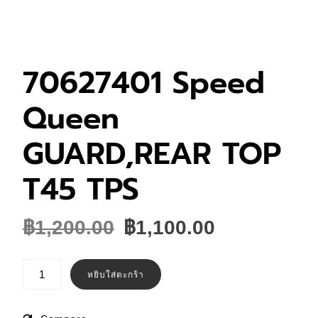
70627401 Speed
Queen
GUARD,REAR TOP
T45 TPS
Original
Current
฿
1,200.00
฿
1,100.00
price
price
was:
is:
จำนวน
70627401
หยิบใส่ตะกร้า
฿1,200.00.
฿1,100.00.
Speed
Queen
GUARD,REAR
TOP