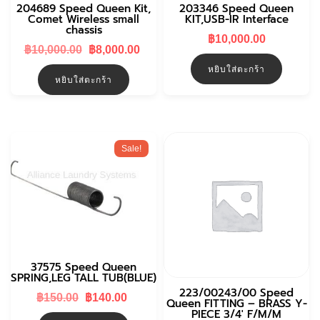
204689 Speed Queen Kit,
203346 Speed Queen
Comet Wireless small
KIT,USB-IR Interface
chassis
฿
10,000.00
Original
Current
฿
10,000.00
฿
8,000.00
price
price
หยิบใส่ตะกร้า
was:
is:
หยิบใส่ตะกร้า
฿10,000.00.
฿8,000.00.
Sale!
37575 Speed Queen
SPRING,LEG TALL TUB(BLUE)
223/00243/00 Speed
Original
Current
฿
150.00
฿
140.00
Queen FITTING – BRASS Y-
price
price
PIECE 3/4′ F/M/M
was:
is: