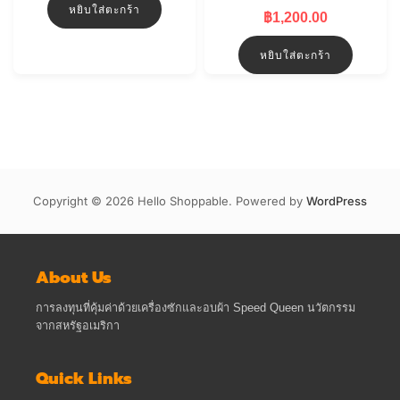
หยิบใส่ตะกร้า
฿150.00.
฿140.00.
฿
1,200.00
หยิบใส่ตะกร้า
Copyright © 2026 Hello Shoppable. Powered by
WordPress
About Us
การลงทุนที่คุ้มค่าด้วยเครื่องซักและอบผ้า Speed Queen นวัตกรรม
จากสหรัฐอเมริกา
Quick Links