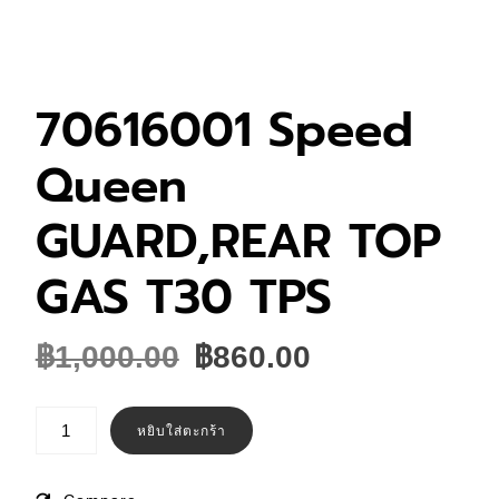
70616001 Speed
Queen
GUARD,REAR TOP
GAS T30 TPS
Original
Current
฿
1,000.00
฿
860.00
price
price
was:
is:
จำนวน
70616001
หยิบใส่ตะกร้า
฿1,000.00.
฿860.00.
Speed
Queen
GUARD,REAR
TOP