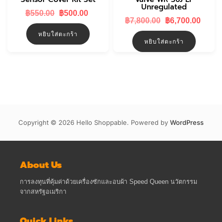
Unregulated
Original
Current
฿
550.00
฿
500.00
Original
Curr
price
price
฿
7,800.00
฿
6,700.00
price
price
was:
is:
หยิบใส่ตะกร้า
was:
is:
฿550.00.
฿500.00.
หยิบใส่ตะกร้า
฿7,800.00.
฿6,70
Copyright © 2026 Hello Shoppable. Powered by
WordPress
About Us
การลงทุนที่คุ้มค่าด้วยเครื่องซักและอบผ้า Speed Queen นวัตกรรม
จากสหรัฐอเมริกา
Quick Links