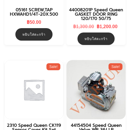
05161 SCREW,TAP
44008201P Speed Queen
HXWAHD1/4T-20X.500
GASKET DOOR RING
120/170 50/75
฿
50.00
Original
Curr
฿
1,300.00
฿
1,200.00
price
price
หยิบใส่ตะกร้า
was:
is:
หยิบใส่ตะกร้า
฿1,300.00.
฿1,20
Sale!
Sale!
2310 Speed Queen CK119
44154504 Speed Queen
Sensor Cover Kit Set
Valve WR 36J LP