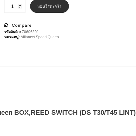
was:
is:
จำนวน
70606301
หยิบใส่ตะกร้า
฿600.00.
฿580.00.
Speed
Queen
BOX,REED
SWITCH
Compare
(DS
รหัสสินค้า:
70606301
T30/T45
หมวดหมู่:
Alliance/ Speed Queen
LINT)
ชิ้น
 Queen BOX,REED SWITCH (DS T30/T45 LINT)