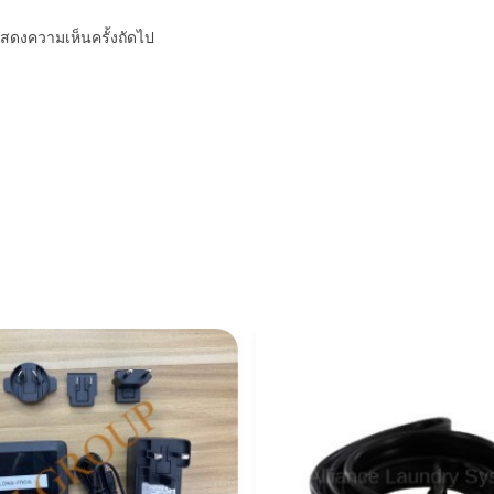
รแสดงความเห็นครั้งถัดไป