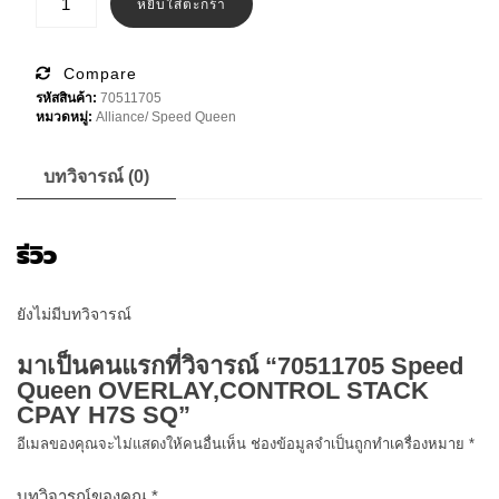
70511705
หยิบใส่ตะกร้า
฿1,200.00.
฿1,000.00.
Speed
Queen
OVERLAY,CONTROL
STACK
Compare
CPAY
รหัสสินค้า:
70511705
H7S
หมวดหมู่:
Alliance/ Speed Queen
SQ
ชิ้น
บทวิจารณ์ (0)
รีวิว
ยังไม่มีบทวิจารณ์
มาเป็นคนแรกที่วิจารณ์ “70511705 Speed
Queen OVERLAY,CONTROL STACK
CPAY H7S SQ”
อีเมลของคุณจะไม่แสดงให้คนอื่นเห็น
ช่องข้อมูลจำเป็นถูกทำเครื่องหมาย
*
บทวิจารณ์ของคุณ
*