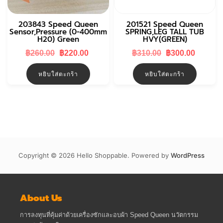
203843 Speed Queen
201521 Speed Queen
Sensor,Pressure (0-400mm
SPRING,LEG TALL TUB
H20) Green
HVY(GREEN)
Original
Current
Original
Curren
฿
260.00
฿
220.00
฿
310.00
฿
300.00
price
price
price
price
was:
is:
was:
is:
หยิบใส่ตะกร้า
หยิบใส่ตะกร้า
฿260.00.
฿220.00.
฿310.00.
฿300.0
Copyright © 2026 Hello Shoppable. Powered by
WordPress
About Us
การลงทุนที่คุ้มค่าด้วยเครื่องซักและอบผ้า Speed Queen นวัตกรรม