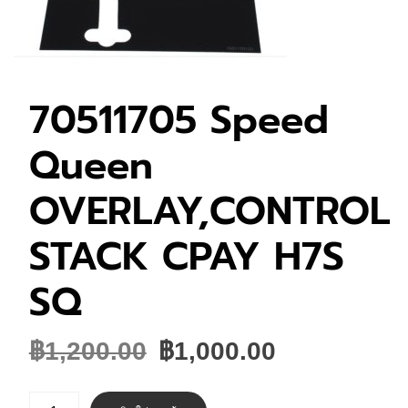
70511705 Speed
Queen
OVERLAY,CONTROL
STACK CPAY H7S
SQ
Original
Current
฿
1,200.00
฿
1,000.00
price
price
was:
is:
จำนวน