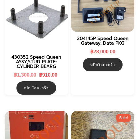
204145P Speed Queen
Gateway, Data PKG
฿
28,000.00
430352 Speed Queen
ASSY,STUD PLATE-
หยิบใส่ตะกร้า
CYLINDER BEARG
Original
Current
฿
1,300.00
฿
910.00
price
price
was:
is:
หยิบใส่ตะกร้า
฿1,300.00.
฿910.00.
Sale!