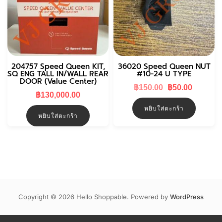
204757 Speed Queen KIT,
36020 Speed Queen NUT
SQ ENG TALL IN/WALL REAR
#10-24 U TYPE
DOOR (Value Center)
Original
Curren
฿
150.00
฿
50.00
฿
130,000.00
price
price
was:
is:
หยิบใส่ตะกร้า
฿150.00.
฿50.00.
หยิบใส่ตะกร้า
Copyright © 2026 Hello Shoppable. Powered by
WordPress