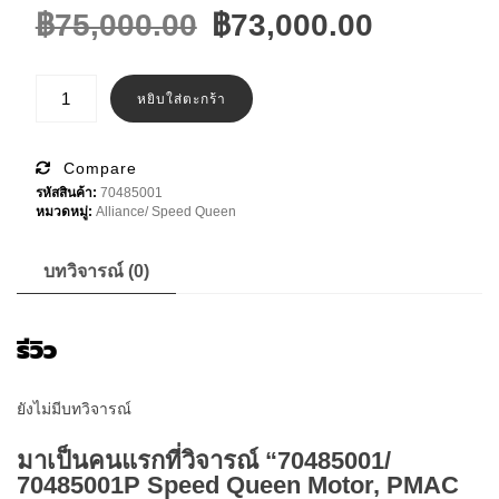
Original
Current
฿
75,000.00
฿
73,000.00
price
price
was:
is:
จำนวน
70485001/
หยิบใส่ตะกร้า
฿75,000.00.
฿73,000
70485001P
Speed
Queen
Motor,
Compare
PMAC
รหัสสินค้า:
70485001
Drive
หมวดหมู่:
Alliance/ Speed Queen
460/30.33HP
ชิ้น
บทวิจารณ์ (0)
รีวิว
ยังไม่มีบทวิจารณ์
มาเป็นคนแรกที่วิจารณ์ “70485001/
70485001P Speed Queen Motor, PMAC