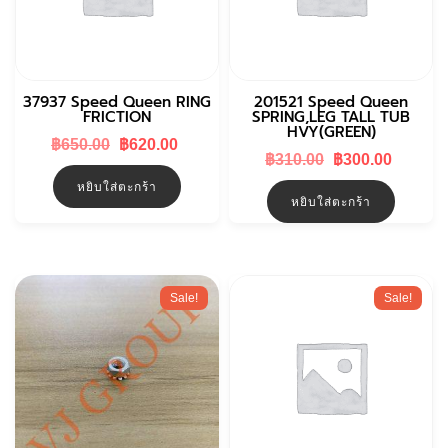
37937 Speed Queen RING
201521 Speed Queen
FRICTION
SPRING,LEG TALL TUB
HVY(GREEN)
Original
Current
฿
650.00
฿
620.00
Original
Curren
price
price
฿
310.00
฿
300.00
price
price
was:
is:
หยิบใส่ตะกร้า
was:
is:
฿650.00.
฿620.00.
หยิบใส่ตะกร้า
฿310.00.
฿300.0
Sale!
Sale!