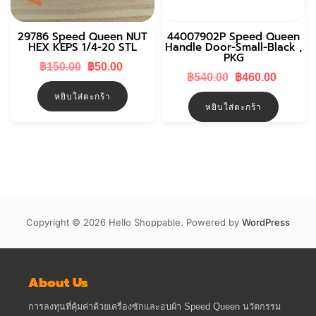
29786 Speed Queen NUT
44007902P Speed Queen
HEX KEPS 1/4-20 STL
Handle Door-Small-Black ,
PKG
Original
Current
฿
150.00
฿
50.00
Original
Curren
price
price
฿
540.00
฿
460.00
price
price
was:
is:
หยิบใส่ตะกร้า
was:
is:
฿150.00.
฿50.00.
หยิบใส่ตะกร้า
฿540.00.
฿460.0
Copyright © 2026 Hello Shoppable. Powered by
WordPress
About Us
การลงทุนที่คุ้มค่าด้วยเครื่องซักและอบผ้า Speed Queen นวัตกรรม