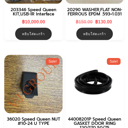
203346 Speed Queen
20290 WASHER,FLAT NON-
KIT,USB-IR Interface
FERROUS EPDM .593×1.031
Original
Curren
฿
10,000.00
฿
150.00
฿
130.00
price
price
was:
is:
หยิบใส่ตะกร้า
หยิบใส่ตะกร้า
฿150.00.
฿130.0
Sale!
Sale!
36020 Speed Queen NUT
44008201P Speed Queen
#10-24 U TYPE
GASKET DOOR RING
120/170 50/75