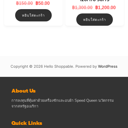
Original
Current
฿
150.00
฿
50.00
Original
Curr
price
price
฿
1,300.00
฿
1,200.00
price
price
was:
is:
หยิบใส่ตะกร้า
was:
is:
฿150.00.
฿50.00.
หยิบใส่ตะกร้า
฿1,300.00.
฿1,20
Copyright © 2026 Hello Shoppable. Powered by
WordPress
About Us
การลงทุนที่คุ้มค่าด้วยเครื่องซักและอบผ้า Speed Queen นวัตกรรม
จากสหรัฐอเมริกา
Quick Links