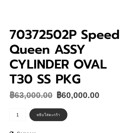
70372502P Speed
Queen ASSY
CYLINDER OVAL
T30 SS PKG
Original
Current
฿
63,000.00
฿
60,000.00
price
price
was:
is:
จำนวน
70372502P
หยิบใส่ตะกร้า
฿63,000.00.
฿60,000
Speed
Queen
ASSY
CYLINDER