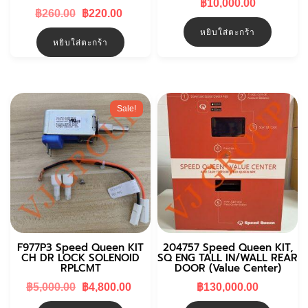
฿
10,000.00
Original
Current
฿
260.00
฿
220.00
price
price
หยิบใส่ตะกร้า
was:
is:
หยิบใส่ตะกร้า
฿260.00.
฿220.00.
Sale!
F977P3 Speed Queen KIT
204757 Speed Queen KIT,
CH DR LOCK SOLENOID
SQ ENG TALL IN/WALL REAR
RPLCMT
DOOR (Value Center)
Original
Current
฿
5,000.00
฿
4,800.00
฿
130,000.00
price
price