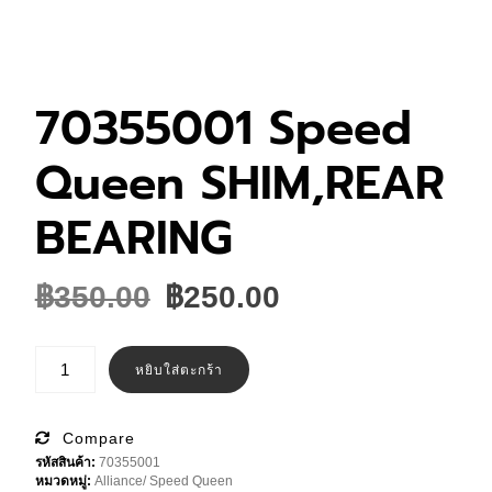
70355001 Speed
Queen SHIM,REAR
BEARING
Original
Current
฿
350.00
฿
250.00
price
price
was:
is:
จำนวน
70355001
หยิบใส่ตะกร้า
฿350.00.
฿250.00.
Speed
Queen
SHIM,REAR
BEARING
Compare
ชิ้น
รหัสสินค้า:
70355001
หมวดหมู่:
Alliance/ Speed Queen