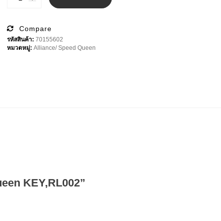
฿220.00.
฿160.00.
Speed
Queen
KEY,RL002
ชิ้น
Compare
รหัสสินค้า:
70155602
หมวดหมู่:
Alliance/ Speed Queen
Queen KEY,RL002”