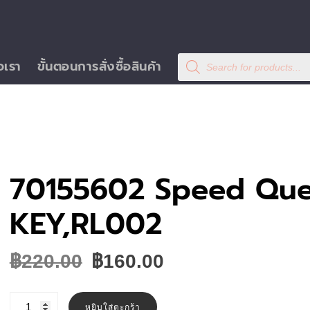
Products
อเรา
ขั้นตอนการสั่งซื้อสินค้า
search
70155602 Speed Qu
KEY,RL002
Original
Current
฿
220.00
฿
160.00
price
price
was:
is:
จำนวน
70155602
หยิบใส่ตะกร้า