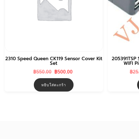
2310 Speed Queen CK119 Sensor Cover Kit
205391TSP 
Set
WIFI P
Original
Current
฿
550.00
฿
500.00
฿
25
price
price
was:
is:
หยิบใส่ตะกร้า
฿550.00.
฿500.00.