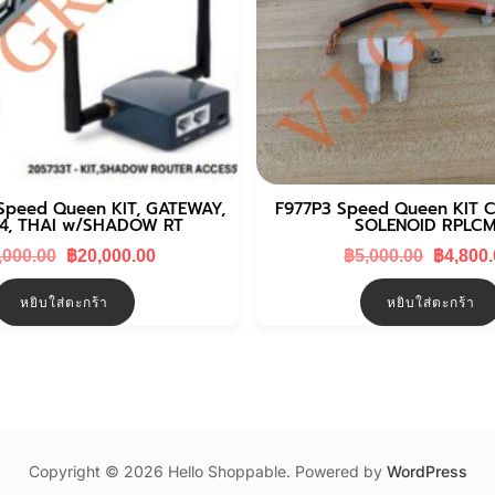
Speed Queen KIT, GATEWAY,
F977P3 Speed Queen KIT 
i4, THAI w/SHADOW RT
SOLENOID RPLC
Original
Current
Original
,000.00
฿
20,000.00
฿
5,000.00
฿
4,800
price
price
price
was:
is:
was:
หยิบใส่ตะกร้า
หยิบใส่ตะกร้า
฿25,000.00.
฿20,000.00.
฿5,000.0
Copyright © 2026 Hello Shoppable. Powered by
WordPress