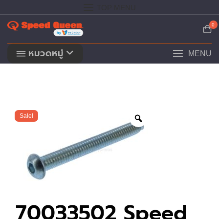
Skip
TOP MENU
to
content
0
หมวดหมู่
MENU
Sale!
70033502 Speed