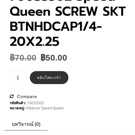
Queen SCREW SKT
BTNHDCAP1/4-
20X2.25
Original
Current
฿
70.00
฿
50.00
price
price
was:
is:
จำนวน
70033502
หยิบใส่ตะกร้า
฿70.00.
฿50.00.
Speed
Queen
SCREW
SKT
Compare
BTNHDCAP1/4-
รหัสสินค้า:
70033502
20X2.25
หมวดหมู่:
Alliance/ Speed Queen
ชิ้น
บทวิจารณ์ (0)