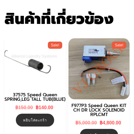
สินค้าที่เกี่ยวข้อง
Sale!
Sale!
37575 Speed Queen
SPRING,LEG TALL TUB(BLUE)
F977P3 Speed Queen KIT
Original
Current
฿
150.00
฿
140.00
CH DR LOCK SOLENOID
price
price
RPLCMT
was:
is:
หยิบใส่ตะกร้า
฿150.00.
฿140.00.
Original
Curr
฿
5,000.00
฿
4,800.00
price
price
was:
is: