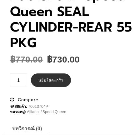
Queen SEAL
CYLINDER-REAR 55
PKG
Original
Current
฿
770.00
฿
730.00
price
price
was:
is:
จำนวน
70013704P
หยิบใส่ตะกร้า
฿770.00.
฿730.00.
Speed
Queen
SEAL
CYLINDER-
Compare
REAR
รหัสสินค้า:
70013704P
55
หมวดหมู่:
Alliance/ Speed Queen
PKG
ชิ้น
บทวิจารณ์ (0)