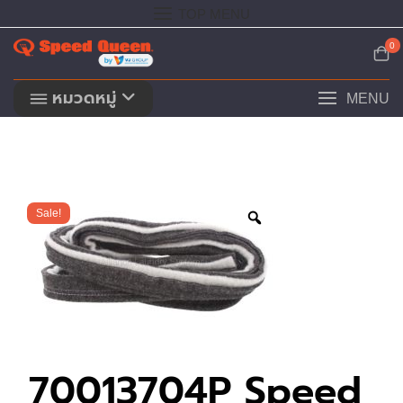
Skip
TOP MENU
to
content
0
หมวดหมู่
MENU
Sale!
70013704P Speed